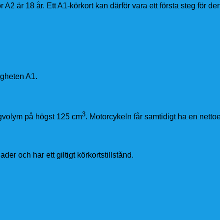
A2 är 18 år. Ett A1-körkort kan därför vara ett första steg för de
igheten A1.
3
agvolym på högst 125 cm
. Motorcykeln får samtidigt ha en netto
er och har ett giltigt körkortstillstånd.