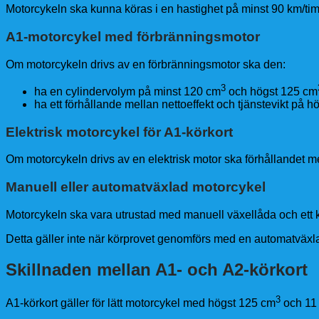
Motorcykeln ska kunna köras i en hastighet på minst 90 km/tim
A1-motorcykel med förbränningsmotor
Om motorcykeln drivs av en förbränningsmotor ska den:
3
ha en cylindervolym på minst 120 cm
och högst 125 cm
ha ett förhållande mellan nettoeffekt och tjänstevikt på h
Elektrisk motorcykel för A1-körkort
Om motorcykeln drivs av en elektrisk motor ska förhållandet me
Manuell eller automatväxlad motorcykel
Motorcykeln ska vara utrustad med manuell växellåda och ett 
Detta gäller inte när körprovet genomförs med en automatväxlad
Skillnaden mellan A1- och A2-körkort
3
A1-körkort gäller för lätt motorcykel med högst 125 cm
och 11 