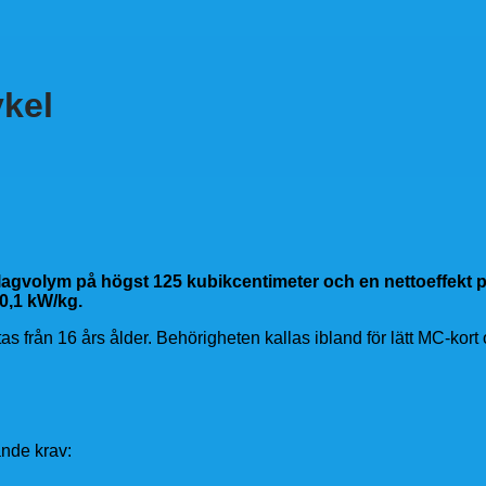
ykel
slagvolym på högst 125 kubikcentimeter och en nettoeffekt p
 0,1 kW/kg.
 från 16 års ålder. Behörigheten kallas ibland för lätt MC-kort oc
jande krav: