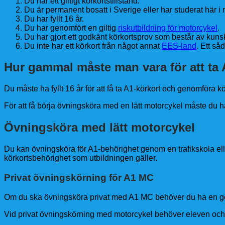
Du har ett giltigt körkortstillstånd.
Du är permanent bosatt i Sverige eller har studerat här i
Du har fyllt 16 år.
Du har genomfört en giltig
riskutbildning för motorcykel
.
Du har gjort ett godkänt körkortsprov som består av kun
Du inte har ett körkort från något annat
EES-land
. Ett så
Hur gammal måste man vara för att ta 
Du måste ha fyllt 16 år för att få ta A1-körkort och genomföra 
För att få börja övningsköra med en lätt motorcykel måste du ha f
Övningsköra med lätt motorcykel
Du kan övningsköra för A1-behörighet genom en trafikskola el
körkortsbehörighet som utbildningen gäller.
Privat övningskörning för A1 MC
Om du ska övningsköra privat med A1 MC behöver du ha en g
Vid privat övningskörning med motorcykel behöver eleven och 