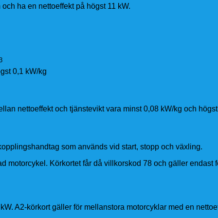
 och ha en nettoeffekt på högst 11 kW.
3
ögst 0,1 kW/kg
llan nettoeffekt och tjänstevikt vara minst 0,08 kW/kg och högst
kopplingshandtag som används vid start, stopp och växling.
 motorcykel. Körkortet får då villkorskod 78 och gäller endast 
kW. A2-körkort gäller för mellanstora motorcyklar med en nettoe