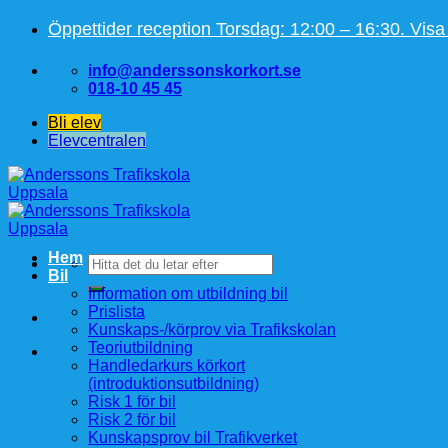
Skip
Öppettider reception Torsdag: 12:00 – 16:30. Visa
to
content
info@anderssonskorkort.se
018-10 45 45
Bli elev
Elevcentralen
Hem
Sök
Bil
efter:
Information om utbildning bil
Prislista
Kunskaps-/körprov via Trafikskolan
Teoriutbildning
Handledarkurs körkort
(introduktionsutbildning)
Risk 1 för bil
Risk 2 för bil
Kunskapsprov bil Trafikverket