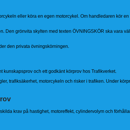
rcykeln eller köra en egen motorcykel. Om handledaren kör e
n. Den grönvita skylten med texten ÖVNINGSKÖR ska vara väl s
der den privata övningskörningen.
nt kunskapsprov och ett godkänt körprov hos Trafikverket.
er, trafiksäkerhet, motorcykeln och risker i trafiken. Under kör
prov
ilda krav på hastighet, motoreffekt, cylindervolym och förhållan