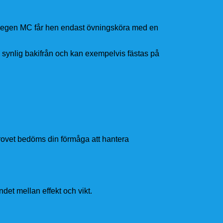
n egen MC får hen endast övningsköra med en
ynlig bakifrån och kan exempelvis fästas på
provet bedöms din förmåga att hantera
det mellan effekt och vikt.