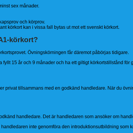
 minst sex månader.
skapsprov och körprov.
dant körkort kan i vissa fall bytas ut mot ett svenskt körkort.
A1-körkort?
körkortsprovet. Övningskörningen får däremot påbörjas tidigare.
yllt 15 år och 9 månader och ha ett giltigt körkortstillstånd för 
ler privat tillsammans med en godkänd handledare. När du övni
odkänd handledare. Det är handledaren som ansöker om handle
handledaren inte genomföra den introduktionsutbildning som kr