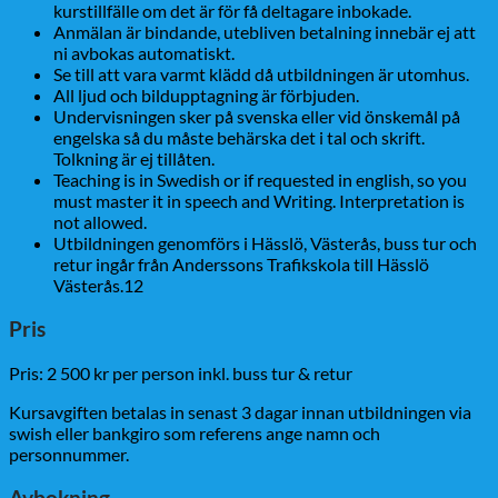
kurstillfälle om det är för få deltagare inbokade.
Anmälan är bindande, utebliven betalning innebär ej att
ni avbokas automatiskt.
Se till att vara varmt klädd då utbildningen är utomhus.
All ljud och bildupptagning är förbjuden.
Undervisningen sker på svenska eller vid önskemål på
engelska så du måste behärska det i tal och skrift.
Tolkning är ej tillåten.
Teaching is in Swedish or if requested in english, so you
must master it in speech and Writing. Interpretation is
not allowed.
Utbildningen genomförs i Hässlö, Västerås, buss tur och
retur ingår från Anderssons Trafikskola till Hässlö
Västerås.12
Pris
Pris: 2 500 kr per person inkl. buss tur & retur
Kursavgiften betalas in senast 3 dagar innan utbildningen via
swish eller bankgiro som referens ange namn och
personnummer.
Avbokning