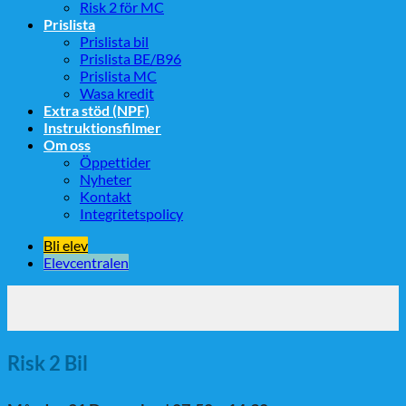
Risk 2 för MC
Prislista
Prislista bil
Prislista BE/B96
Prislista MC
Wasa kredit
Extra stöd (NPF)
Instruktionsfilmer
Om oss
Öppettider
Nyheter
Kontakt
Integritetspolicy
Bli elev
Elevcentralen
Risk 2 Bil