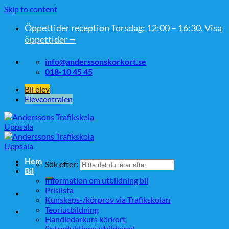
Skip to content
Öppettider reception Torsdag: 12:00 – 16:30. Visa
öppettider ⭢
info@anderssonskorkort.se
018-10 45 45
Bli elev
Elevcentralen
Hem
Sök efter:
Bil
Information om utbildning bil
Prislista
Kunskaps-/körprov via Trafikskolan
Teoriutbildning
Handledarkurs körkort
(introduktionsutbildning)