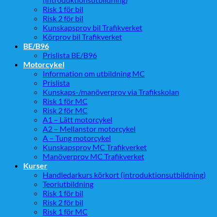
Risk 1 för bil
Risk 2 för bil
Kunskapsprov bil Trafikverket
Körprov bil Trafikverket
BE/B96
Prislista BE/B96
Motorcykel
Information om utbildning MC
Prislista
Kunskaps-/manöverprov via Trafikskolan
Risk 1 för MC
Risk 2 för MC
A1 – Lätt motorcykel
A2 – Mellanstor motorcykel
A – Tung motorcykel
Kunskapsprov MC Trafikverket
Manöverprov MC Trafikverket
Kurser
Handledarkurs körkort (introduktionsutbildning)
Teoriutbildning
Risk 1 för bil
Risk 2 för bil
Risk 1 för MC