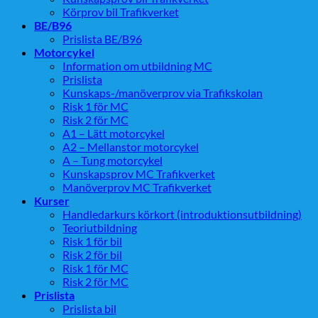
Körprov bil Trafikverket
BE/B96
Prislista BE/B96
Motorcykel
Information om utbildning MC
Prislista
Kunskaps-/manöverprov via Trafikskolan
Risk 1 för MC
Risk 2 för MC
A1 – Lätt motorcykel
A2 – Mellanstor motorcykel
A – Tung motorcykel
Kunskapsprov MC Trafikverket
Manöverprov MC Trafikverket
Kurser
Handledarkurs körkort (introduktionsutbildning)
Teoriutbildning
Risk 1 för bil
Risk 2 för bil
Risk 1 för MC
Risk 2 för MC
Prislista
Prislista bil