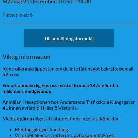
Måndag 21 December| 07:50 – 14:30
Platser kvar: 8
Till anmälningsformulär
Viktig information
Kontrollera skräpposten om du inte fått något bekräftelsemail
från oss.
För att anmäla dig hos oss måste du vara 18 år eller ha
målsmans medgivande.
Anmälan i receptionen hos Anderssons Trafikskola Kungsgatan
41 innan avfärd till Hässlö Västerås.
Medtag gärna något att äta, det finns inget att köpa där.
Medtag giltig id-handling.
Vi förbehåller oss rätten att avboka/omboka ett