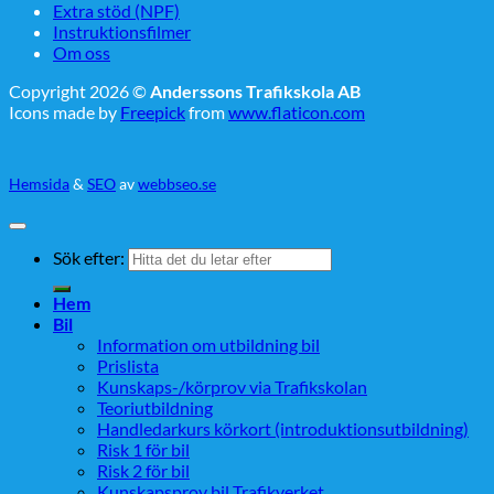
Extra stöd (NPF)
Instruktionsfilmer
Om oss
Copyright 2026 ©
Anderssons Trafikskola AB
Icons made by
Freepick
from
www.flaticon.com
Hemsida
&
SEO
av
webbseo.se
Sök efter:
Hem
Bil
Information om utbildning bil
Prislista
Kunskaps-/körprov via Trafikskolan
Teoriutbildning
Handledarkurs körkort (introduktionsutbildning)
Risk 1 för bil
Risk 2 för bil
Kunskapsprov bil Trafikverket