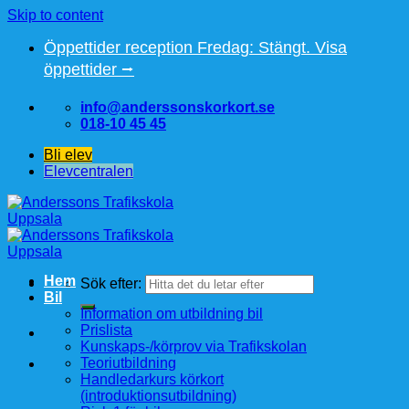
Skip to content
Öppettider reception Fredag: Stängt. Visa
öppettider ⭢
info@anderssonskorkort.se
018-10 45 45
Bli elev
Elevcentralen
Hem
Sök efter:
Bil
Information om utbildning bil
Prislista
Kunskaps-/körprov via Trafikskolan
Teoriutbildning
Handledarkurs körkort
(introduktionsutbildning)