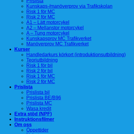
Prislista
Kunskaps-/manöverprov via Trafikskolan
Risk 1 för MC
Risk 2 för MC
A1 – Lätt motorcykel
A2 – Mellanstor motorcykel
A – Tung motorcykel
Kunskapsprov MC Trafikverket
Manöverprov MC Trafikverket
Kurser
Handledarkurs körkort (introduktionsutbildning)
Teoriutbildning
Risk 1 för bil
Risk 2 för bil
Risk 1 för MC
Risk 2 för MC
Prislista
Prislista bil
Prislista BE/B96
Prislista MC
Wasa kredit
Extra stöd (NPF)
Instruktionsfilmer
Om oss
Öppettider