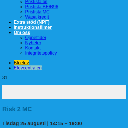
Prislista bil
Prislista BE/B96
Prislista MC
Wasa kredit
Extra stöd (NPF)
Instruktionsfilmer
Om oss
Öppettider
Nyheter
Kontakt
Integritetspolicy
Bli elev
Elevcentralen
31
Risk 2 MC
Tisdag 25 augusti | 14:15 – 19:00