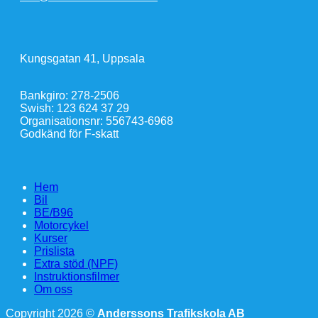
Kungsgatan 41, Uppsala
Bankgiro: 278-2506
Swish: 123 624 37 29
Organisationsnr: 556743-6968
Godkänd för F-skatt
Hem
Bil
BE/B96
Motorcykel
Kurser
Prislista
Extra stöd (NPF)
Instruktionsfilmer
Om oss
Copyright 2026 ©
Anderssons Trafikskola AB