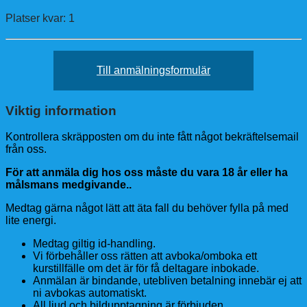
Platser kvar: 1
Till anmälningsformulär
Viktig information
Kontrollera skräpposten om du inte fått något bekräftelsemail
från oss.
För att anmäla dig hos oss måste du vara 18 år eller ha
målsmans medgivande.
.
Medtag gärna något lätt att äta fall du behöver fylla på med
lite energi.
Medtag giltig id-handling.
Vi förbehåller oss rätten att avboka/omboka ett
kurstillfälle om det är för få deltagare inbokade.
Anmälan är bindande, utebliven betalning innebär ej att
ni avbokas automatiskt.
All ljud och bildupptagning är förbjuden.