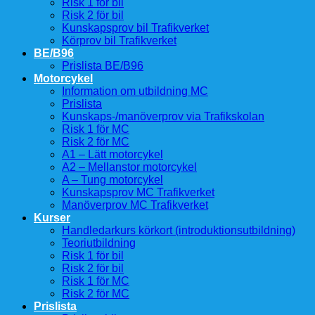
Risk 1 för bil
Risk 2 för bil
Kunskapsprov bil Trafikverket
Körprov bil Trafikverket
BE/B96
Prislista BE/B96
Motorcykel
Information om utbildning MC
Prislista
Kunskaps-/manöverprov via Trafikskolan
Risk 1 för MC
Risk 2 för MC
A1 – Lätt motorcykel
A2 – Mellanstor motorcykel
A – Tung motorcykel
Kunskapsprov MC Trafikverket
Manöverprov MC Trafikverket
Kurser
Handledarkurs körkort (introduktionsutbildning)
Teoriutbildning
Risk 1 för bil
Risk 2 för bil
Risk 1 för MC
Risk 2 för MC
Prislista