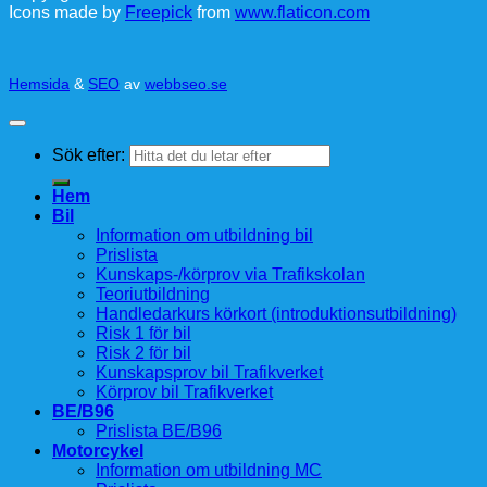
Icons made by
Freepick
from
www.flaticon.com
Hemsida
&
SEO
av
webbseo.se
Sök efter:
Hem
Bil
Information om utbildning bil
Prislista
Kunskaps-/körprov via Trafikskolan
Teoriutbildning
Handledarkurs körkort (introduktionsutbildning)
Risk 1 för bil
Risk 2 för bil
Kunskapsprov bil Trafikverket
Körprov bil Trafikverket
BE/B96
Prislista BE/B96
Motorcykel
Information om utbildning MC