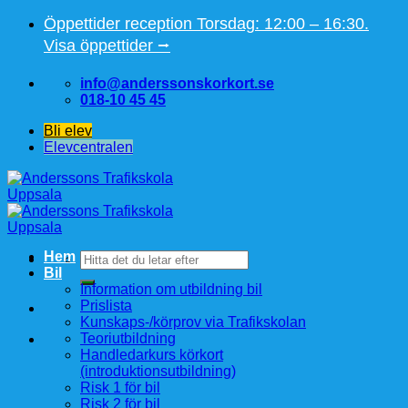
Skip
Öppettider reception Torsdag: 12:00 – 16:30.
to
Visa öppettider ⭢
content
info@anderssonskorkort.se
018-10 45 45
Bli elev
Elevcentralen
Hem
Sök
Bil
efter:
Information om utbildning bil
Prislista
Kunskaps-/körprov via Trafikskolan
Teoriutbildning
Handledarkurs körkort
(introduktionsutbildning)
Risk 1 för bil
Risk 2 för bil