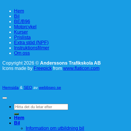
Hem
Bil
BE/B96
Motorcykel
Kurser
Prislista
Extra stöd (NPF)
Instruktionsfilmer
Om oss
Copyright 2026 ©
Anderssons Trafikskola AB
Icons made by
Freepick
from
www.flaticon.com
Hemsida
&
SEO
av
webbseo.se
Sök
efter:
Hem
Bil
Information om utbildning bil