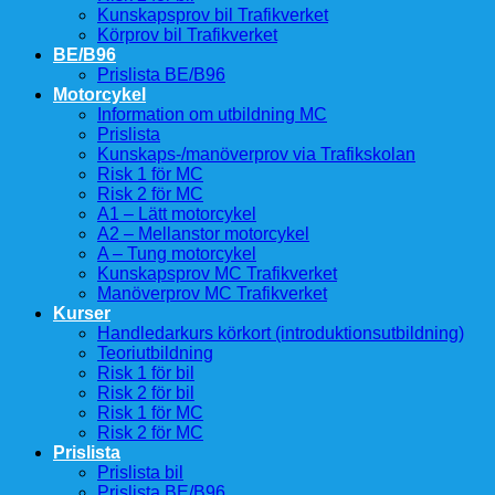
Kunskapsprov bil Trafikverket
Körprov bil Trafikverket
BE/B96
Prislista BE/B96
Motorcykel
Information om utbildning MC
Prislista
Kunskaps-/manöverprov via Trafikskolan
Risk 1 för MC
Risk 2 för MC
A1 – Lätt motorcykel
A2 – Mellanstor motorcykel
A – Tung motorcykel
Kunskapsprov MC Trafikverket
Manöverprov MC Trafikverket
Kurser
Handledarkurs körkort (introduktionsutbildning)
Teoriutbildning
Risk 1 för bil
Risk 2 för bil
Risk 1 för MC
Risk 2 för MC
Prislista
Prislista bil
Prislista BE/B96