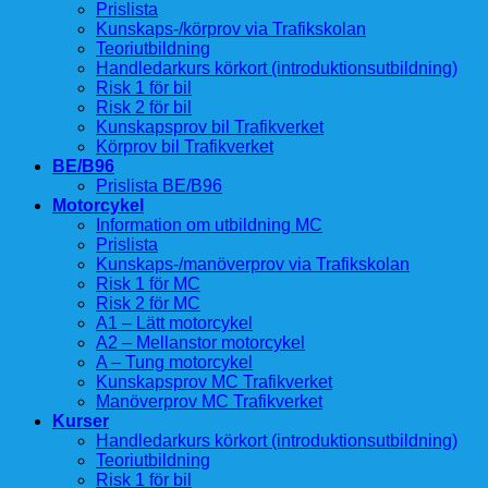
Prislista
Kunskaps-/körprov via Trafikskolan
Teoriutbildning
Handledarkurs körkort (introduktionsutbildning)
Risk 1 för bil
Risk 2 för bil
Kunskapsprov bil Trafikverket
Körprov bil Trafikverket
BE/B96
Prislista BE/B96
Motorcykel
Information om utbildning MC
Prislista
Kunskaps-/manöverprov via Trafikskolan
Risk 1 för MC
Risk 2 för MC
A1 – Lätt motorcykel
A2 – Mellanstor motorcykel
A – Tung motorcykel
Kunskapsprov MC Trafikverket
Manöverprov MC Trafikverket
Kurser
Handledarkurs körkort (introduktionsutbildning)
Teoriutbildning
Risk 1 för bil