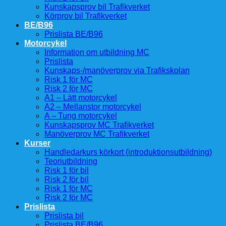
Kunskapsprov bil Trafikverket
Körprov bil Trafikverket
BE/B96
Prislista BE/B96
Motorcykel
Information om utbildning MC
Prislista
Kunskaps-/manöverprov via Trafikskolan
Risk 1 för MC
Risk 2 för MC
A1 – Lätt motorcykel
A2 – Mellanstor motorcykel
A – Tung motorcykel
Kunskapsprov MC Trafikverket
Manöverprov MC Trafikverket
Kurser
Handledarkurs körkort (introduktionsutbildning)
Teoriutbildning
Risk 1 för bil
Risk 2 för bil
Risk 1 för MC
Risk 2 för MC
Prislista
Prislista bil
Prislista BE/B96