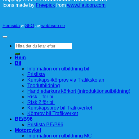
Icons made by
Freepick
from
www.flaticon.com
Hemsida
&
SEO
av
webbseo.se
Sök
efter:
Hem
Bil
Information om utbildning bil
Prislista
Kunskaps-/körprov via Trafikskolan
Teoriutbildning
Handledarkurs körkort (introduktionsutbildning)
Risk 1 för bil
Risk 2 för bil
Kunskapsprov bil Trafikverket
Körprov bil Trafikverket
BE/B96
Prislista BE/B96
Motorcykel
Information om utbildning MC