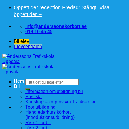
Skip
Öppettider reception Fredag: Stängt. Visa
to
öppettider ⭢
content
info@anderssonskorkort.se
018-10 45 45
Bli elev
Elevcentralen
Hem
Sök
Bil
efter:
Information om utbildning bil
Prislista
Kunskaps-/körprov via Trafikskolan
Teoriutbildning
Handledarkurs körkort
(introduktionsutbildning)
Risk 1 för bil
Risk 2 för bil