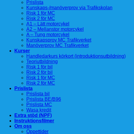
Prislista
Kunskaps-/manöverprov via Trafikskolan
Risk 1 för MC
Risk 2 för MC
A1 – Lätt motorcykel
A2 – Mellanstor motorcykel
A – Tung motorcykel
Kunskapsprov MC Trafikverket
Manöverprov MC Trafikverket
Kurser
Handledarkurs körkort (introduktionsutbildning)
Teoriutbildning
Risk 1 för bil
Risk 2 för bil
Risk 1 för MC
Risk 2 för MC
Prislista
Prislista bil
Prislista BE/B96
Prislista MC
Wasa kredit
Extra stöd (NPF)
Instruktionsfilmer
Om oss
Öppettider