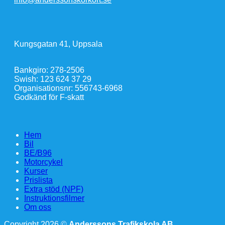
Kungsgatan 41, Uppsala
Bankgiro: 278-2506
Swish: 123 624 37 29
Organisationsnr: 556743-6968
Godkänd för F-skatt
Hem
Bil
BE/B96
Motorcykel
Kurser
Prislista
Extra stöd (NPF)
Instruktionsfilmer
Om oss
Copyright 2026 ©
Anderssons Trafikskola AB